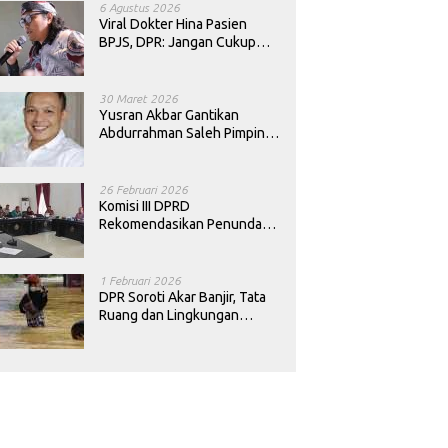
6 Agustus 2026
Viral Dokter Hina Pasien
BPJS, DPR: Jangan Cukup
Minta Maaf, Harus Diusut!
30 Maret 2026
Yusran Akbar Gantikan
Abdurrahman Saleh Pimpin
PAN Sultra
26 Februari 2026
Komisi III DPRD
Rekomendasikan Penundaan
Keputusan Pergantian
Kepala Sekolah di Konawe
1 Februari 2026
DPR Soroti Akar Banjir, Tata
Ruang dan Lingkungan
Diminta Dibenahi