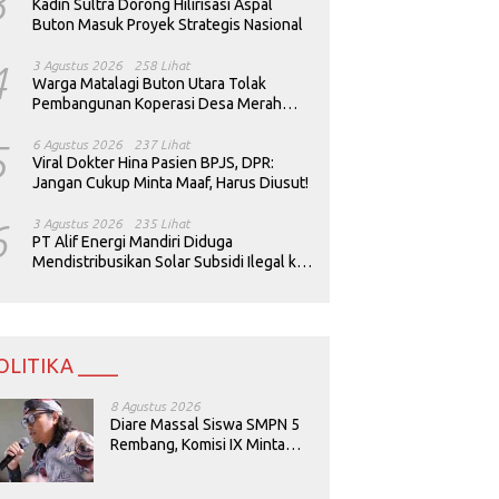
3
Kadin Sultra Dorong Hilirisasi Aspal
Buton Masuk Proyek Strategis Nasional
4
3 Agustus 2026
258 Lihat
Warga Matalagi Buton Utara Tolak
Pembangunan Koperasi Desa Merah
Putih
5
6 Agustus 2026
237 Lihat
Viral Dokter Hina Pasien BPJS, DPR:
Jangan Cukup Minta Maaf, Harus Diusut!
6
3 Agustus 2026
235 Lihat
PT Alif Energi Mandiri Diduga
Mendistribusikan Solar Subsidi Ilegal ke
Perusahaan Tambang
OLITIKA ____
8 Agustus 2026
Diare Massal Siswa SMPN 5
Rembang, Komisi IX Minta
Keamanan Menu MBG
Dievaluasi