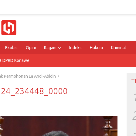
Ekobis
Opini
Ragam
Indeks
Hukum
Kriminal
# DPRD Konawe
ak Permohonan La Andi-Abidin
T
0224_234448_0000