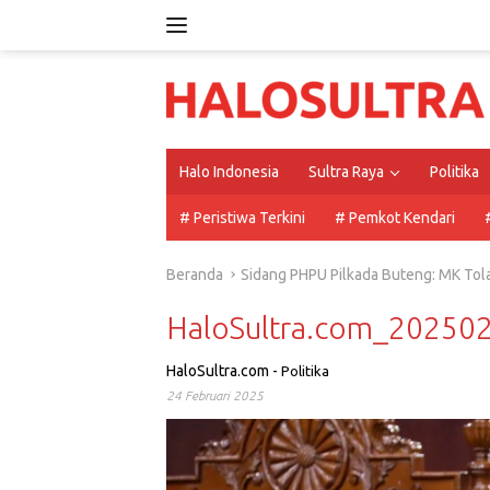
Langsung
ke
konten
Halo Indonesia
Sultra Raya
Politika
# Peristiwa Terkini
# Pemkot Kendari
Beranda
Sidang PHPU Pilkada Buteng: MK Tol
HaloSultra.com_2025
HaloSultra.com
-
Politika
24 Februari 2025