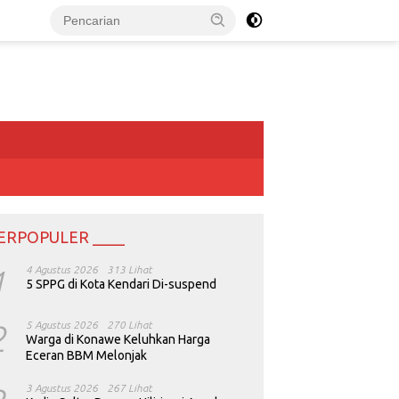
ERPOPULER ____
1
4 Agustus 2026
313 Lihat
5 SPPG di Kota Kendari Di-suspend
2
5 Agustus 2026
270 Lihat
Warga di Konawe Keluhkan Harga
Eceran BBM Melonjak
3 Agustus 2026
267 Lihat