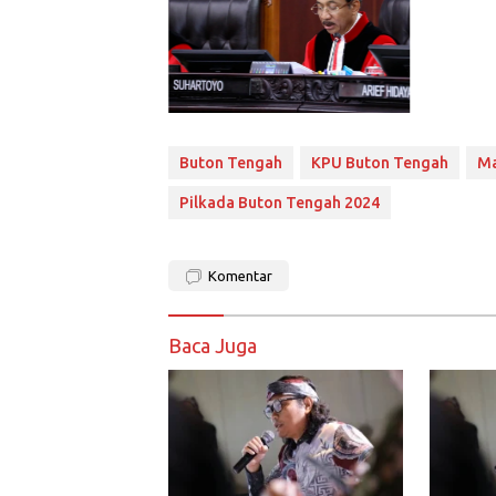
Buton Tengah
KPU Buton Tengah
Ma
Pilkada Buton Tengah 2024
Komentar
Baca Juga