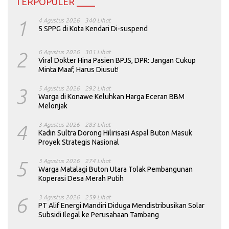
TERPOPULER ____
1
4 Agustus 2026
340 Lihat
5 SPPG di Kota Kendari Di-suspend
2
6 Agustus 2026
301 Lihat
Viral Dokter Hina Pasien BPJS, DPR: Jangan Cukup
Minta Maaf, Harus Diusut!
3
5 Agustus 2026
292 Lihat
Warga di Konawe Keluhkan Harga Eceran BBM
Melonjak
4
3 Agustus 2026
283 Lihat
Kadin Sultra Dorong Hilirisasi Aspal Buton Masuk
Proyek Strategis Nasional
5
3 Agustus 2026
274 Lihat
Warga Matalagi Buton Utara Tolak Pembangunan
Koperasi Desa Merah Putih
6
3 Agustus 2026
259 Lihat
PT Alif Energi Mandiri Diduga Mendistribusikan Solar
Subsidi Ilegal ke Perusahaan Tambang