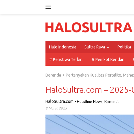
Langsung
ke
konten
Halo Indonesia
Sultra Raya
Politika
# Peristiwa Terkini
# Pemkot Kendari
Beranda
Pertanyakan Kualitas Pertalite, Mah
HaloSultra.com – 2025
HaloSultra.com
-
Headline News
,
Kriminal
8 Maret 2025