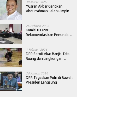
30 Maret 2026
Yusran Akbar Gantikan
Abdurrahman Saleh Pimpin
PAN Sultra
26 Februari 2026
Komisi III DPRD
Rekomendasikan Penundaan
Keputusan Pergantian
Kepala Sekolah di Konawe
1 Februari 2026
DPR Soroti Akar Banjir, Tata
Ruang dan Lingkungan
Diminta Dibenahi
26 Januari 2026
DPR Tegaskan Polri di Bawah
Presiden Langsung