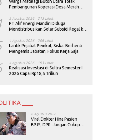
3
Warga Matalagi Buton Utara Tolak
Pembangunan Koperasi Desa Merah
Putih
4
3 Agustus 2026
213 Lihat
PT Alif Energi Mandiri Diduga
Mendistribusikan Solar Subsidi Ilegal ke
Perusahaan Tambang
5
4 Agustus 2026
206 Lihat
Lantik Pejabat Pemkot, Siska: Berhenti
Mengemis Jabatan, Fokus Kerja Saja
6
4 Agustus 2026
193 Lihat
Realisasi Investasi di Sultra Semester I
2026 Capai Rp18,5 Triliun
OLITIKA ____
6 Agustus 2026
Viral Dokter Hina Pasien
BPJS, DPR: Jangan Cukup
Minta Maaf, Harus Diusut!