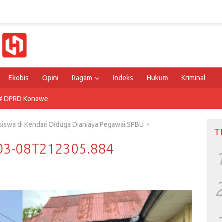
Ekobis
Opini
Ragam
Indeks
Hukum
Kriminal
# DPRD Konawe
asiswa di Kendari Diduga Dianiaya Pegawai SPBU
T
-03-08T212305.884