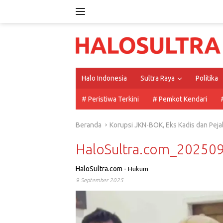
Langsung
ke
konten
Halo Indonesia
Sultra Raya
Politika
# Peristiwa Terkini
# Pemkot Kendari
Beranda
Korupsi JKN-BOK, Eks Kadis dan Pej
HaloSultra.com_2025
HaloSultra.com
-
Hukum
9 September 2025