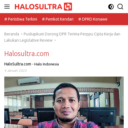
Langsung
ke
konten
# Peristiwa Terkini
# Pemkot Kendari
# DPRD Konawe
Beranda
Puskapkum Dorong DPR Terima Perppu Cipta Kerja dan
Lakukan Legislative Review
Halosultra.com
HaloSultra.com
-
Halo Indonesia
4 Januari 2023