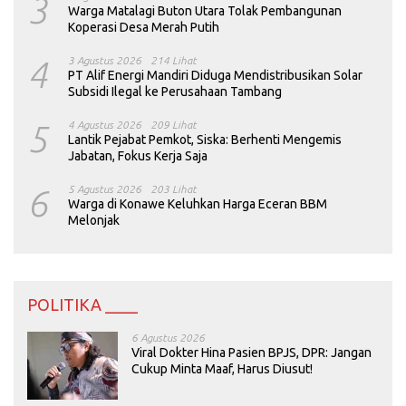
3
Warga Matalagi Buton Utara Tolak Pembangunan
Koperasi Desa Merah Putih
4
3 Agustus 2026
214 Lihat
PT Alif Energi Mandiri Diduga Mendistribusikan Solar
Subsidi Ilegal ke Perusahaan Tambang
5
4 Agustus 2026
209 Lihat
Lantik Pejabat Pemkot, Siska: Berhenti Mengemis
Jabatan, Fokus Kerja Saja
6
5 Agustus 2026
203 Lihat
Warga di Konawe Keluhkan Harga Eceran BBM
Melonjak
POLITIKA ____
6 Agustus 2026
Viral Dokter Hina Pasien BPJS, DPR: Jangan
Cukup Minta Maaf, Harus Diusut!