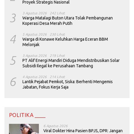
Proyek Strategis Nasional
3
3 Agustus 2026
242 Lihat
Warga Matalagi Buton Utara Tolak Pembangunan
Koperasi Desa Merah Putih
4
5 Agustus 2026
230 Lihat
Warga di Konawe Keluhkan Harga Eceran BBM
Melonjak
5
3 Agustus 2026
219 Lihat
PT Alif Energi Mandiri Diduga Mendistribusikan Solar
Subsidi Ilegal ke Perusahaan Tambang
6
4 Agustus 2026
214 Lihat
Lantik Pejabat Pemkot, Siska: Berhenti Mengemis
Jabatan, Fokus Kerja Saja
POLITIKA ____
6 Agustus 2026
Viral Dokter Hina Pasien BPJS, DPR: Jangan