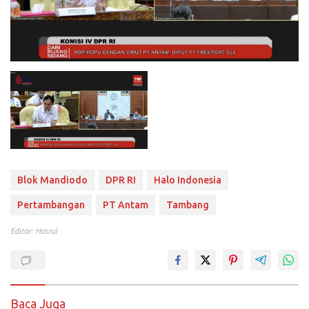
Blok Mandiodo
DPR RI
Halo Indonesia
Pertambangan
PT Antam
Tambang
Editor: Hasrul
Baca Juga