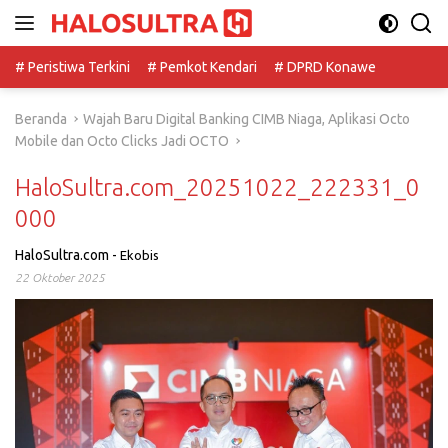
Langsung
ke
konten
# Peristiwa Terkini
# Pemkot Kendari
# DPRD Konawe
Beranda
Wajah Baru Digital Banking CIMB Niaga, Aplikasi Octo
Mobile dan Octo Clicks Jadi OCTO
HaloSultra.com_20251022_222331_0
000
HaloSultra.com
-
Ekobis
22 Oktober 2025