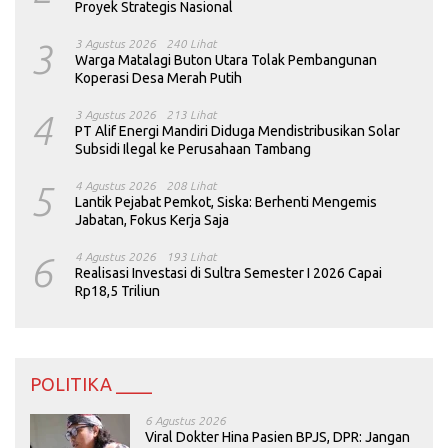
Proyek Strategis Nasional
3
3 Agustus 2026
240 Lihat
Warga Matalagi Buton Utara Tolak Pembangunan
Koperasi Desa Merah Putih
4
3 Agustus 2026
213 Lihat
PT Alif Energi Mandiri Diduga Mendistribusikan Solar
Subsidi Ilegal ke Perusahaan Tambang
5
4 Agustus 2026
208 Lihat
Lantik Pejabat Pemkot, Siska: Berhenti Mengemis
Jabatan, Fokus Kerja Saja
6
4 Agustus 2026
193 Lihat
Realisasi Investasi di Sultra Semester I 2026 Capai
Rp18,5 Triliun
POLITIKA ____
6 Agustus 2026
Viral Dokter Hina Pasien BPJS, DPR: Jangan